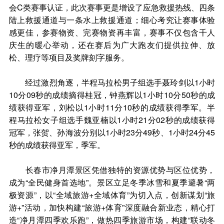
会C类赛事认证，此次赛事更是增设了应急救援热线、四条
陆上救援通道与一条水上救援通道；细心考究让赛事体验
感更佳，参赛物资、完赛物资再丰富，赛事不仅包含千人
庆生的暖心举动，还在赛后为广大跑友们提供拉伸、放
松、理疗等项目及奖牌刻字服务。
经过激烈角逐，半程马拉松男子组选手聂玲剑以1小时
10分09秒的成绩摘得桂冠，钟燕辉以1小时10分50秒的成
绩获得亚军，刘松以1小时11分10秒的成绩获得季军。半
程马拉松女子组选手魏亚楠以1小时21分02秒的成绩获得
冠军，张贺、孙海波分别以1小时23分49秒、1小时24分45
秒的成绩获得亚军，季军。
长春市净月潭景区凭借独特的资源优势与区位优势，
成为“全民健身首选地”。景区立足冬季冰雪和夏季避暑“两
极资源”，以“全域旅游+全域体育”为切入点，创新谋划“旅
游+”活动，加快构建“旅游+体育”深度融合新业态，精心打
造“净月潭四季欢乐跑”，做热四季旅游市场，构建“联动冬