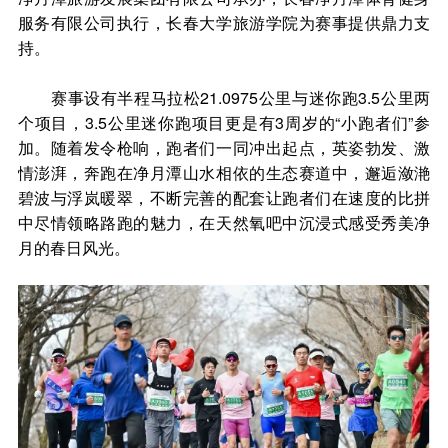
服务有限公司执行，长春大学旅游学院为赛事提供鼎力支
持。
赛事设有半程马拉松21.0975公里与迷你跑3.5公里两
个项目，3.5公里迷你跑项目更是有3周岁的“小跑者们”参
加。随着发令枪响，跑者们一同冲出起点，英姿勃发、激
情澎湃，奔跑在净月潭山水相依的生态赛道中，邂逅潋滟
碧波与浮岚暖翠，不断完善的配套让跑者们在速度的比拼
中尽情领略路跑的魅力，在天然氧吧中沉浸式感受秀美净
月的春日风光。