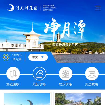
13/23℃
中文
净月潭
游览路线
景区攻略
娱乐攻略
周边攻略