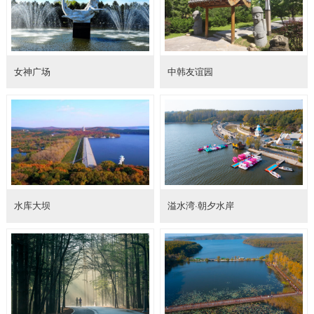
女神广场
中韩友谊园
水库大坝
溢水湾·朝夕水岸