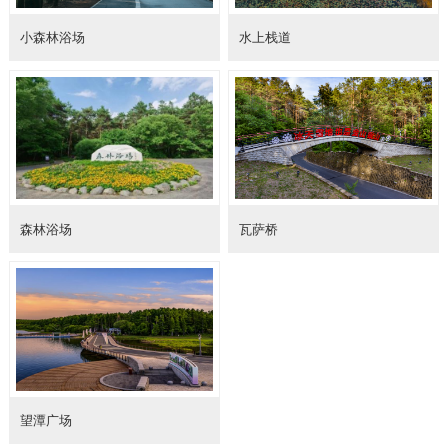
小森林浴场
水上栈道
森林浴场
瓦萨桥
望潭广场