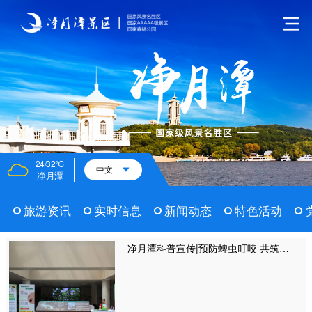
24/32℃
中文
净月潭
旅游资讯
实时信息
新闻动态
特色活动
净月潭科普宣传|预防蜱虫叮咬 共筑健康防线