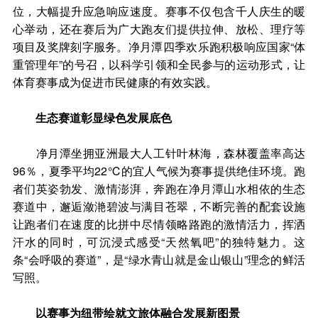
位，大幅提升应急响应速度。赛事不仅包含千人庆生的暖
心举动，还在赛后为广大跑友们提供拉伸、放松、理疗等
项目及奖牌刻字服务。净月潭四季欢乐跑积极响应国家“体
重管理年”的号召，以科学引领和全民参与的运动形式，让
体育赛事成为促进市民健康的有效实践。
生态赛道彰显绿色发展底色
净月潭坐拥亚洲最大人工针叶林海，森林覆盖率高达
96％，夏季平均22℃的宜人气候为赛事提供绝佳环境。跑
者们英姿勃发、激情澎湃，奔跑在净月潭山水相依的生态
赛道中，邂逅潋滟碧波与满目苍翠，不断完善的配套设施
让跑者们在速度的比拼中尽情领略路跑的激情活力，挥洒
汗水的同时，可沉浸式感受“天然氧吧”的独特魅力。这
条“会呼吸的赛道”，是“绿水青山就是金山银山”理念的鲜活
写照。
以赛事为纽带绘就文旅体融合发展新图景