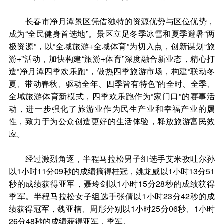
长春市净月潭景区凭借独特的资源优势与区位优势，
成为“全民健身首选地”。景区立足冬季冰雪和夏季避暑“两
极资源”，以“全域旅游+全域体育”为切入点，创新谋划“旅
游+”活动，加快构建“旅游+体育”深度融合新业态，精心打
造“净月潭四季欢乐跑”，做热四季旅游市场，构建“联动冬
夏、带动春秋、驱动全年、四季皆有特色”的全时、全季、
全域旅游体育新模式，四季欢乐跑作为“家门口”的赛事活
动，进一步强化了旅游业作为民生产业和幸福产业的属
性，致力于为公众创造更好的生活体验，释放旅游富民效
应。
经过激烈角逐，半程马拉松男子组选手艾米孜吐尔孙
以1小时11分09秒的成绩摘得桂冠，姚龙威以1小时13分51
秒的成绩获得亚军，聂玲剑以1小时15分28秒的成绩获得
季军。半程马拉松女子组选手张倩以1小时23分42秒的成
绩获得冠军，魏亚楠、周彤分别以1小时25分06秒、1小时
26分48秒的成绩获得亚军，季军。