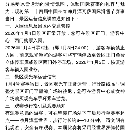
分感受冰雪运动的激情氛围，体验国际赛事的包容与魅
力，现将第二十四届中国长春净月潭瓦萨国际滑雪节赛事
当日，景区运营信息调整通知如下：
一、入园信息及园区内交通管控
2026年1月4日景区正常开放，您可在景区正门、游客中
心、西门购票入园。
2026年1月4日零时起（即1月3日24:00），游客车辆禁止
入园，前来观光游览的游客可将车辆停放至景区正门免费
立体停车库或景区西门外停车场。2026年1月5日，恢复游
客车辆入园业务。
二、景区观光车运营信息
1月4号赛事当日，景区观光车正常运营，行驶路线临时调
整为景区正门至望潭广场站往返，您可在游客中心或女神
广场购买观光车手环乘车游览。
三、观赛步行指引及观赛须知
有观赛意愿的游客，可在望潭广场站下车后步行至赛事起
点——净月潭雪世界，步行时长约8—10 分钟。 请文明有
礼观赛，安全有序观赛。本届比赛将采用经世界罗佩特国