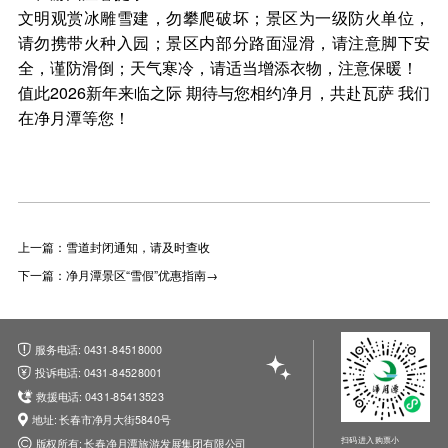
文明观赏冰雕雪建，勿攀爬破坏；景区为一级防火单位，
请勿携带火种入园；景区内部分路面湿滑，请注意脚下安
全，谨防滑倒；天气寒冷，请适当增添衣物，注意保暖！
值此2026新年来临之际 期待与您相约净月，共赴瓦萨 我们
在净月潭等您！
上一篇：雪道封闭通知，请及时查收
下一篇：净月潭景区“雪假”优惠指南→
服务电话: 0431-84518000
投诉电话: 0431-84528001
救援电话: 0431-85413523
地址: 长春市净月大街5840号
扫码进入购票小
版权所有: 长春净月潭旅游发展集团有限公司