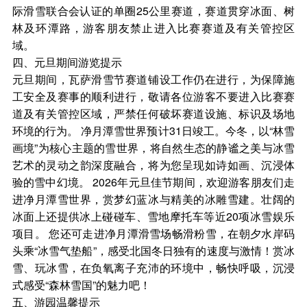
际滑雪联合会认证的单圈25公里赛道，赛道贯穿冰面、树
林及环潭路，游客朋友禁止进入比赛赛道及有关管控区
域。
四、元旦期间游览提示
元旦期间，瓦萨滑雪节赛道铺设工作仍在进行，为保障施
工安全及赛事的顺利进行，敬请各位游客不要进入比赛赛
道及有关管控区域，严禁任何破坏赛道设施、标识及场地
环境的行为。 净月潭雪世界预计31日竣工。今冬，以“林雪
画境”为核心主题的雪世界，将自然生态的静谧之美与冰雪
艺术的灵动之韵深度融合，将为您呈现如诗如画、沉浸体
验的雪中幻境。 2026年元旦佳节期间，欢迎游客朋友们走
进净月潭雪世界，赏梦幻蓝冰与精美的冰雕雪建。壮阔的
冰面上还提供冰上碰碰车、雪地摩托车等近20项冰雪娱乐
项目。 您还可走进净月潭滑雪场畅滑粉雪，在朝夕水岸码
头乘“冰雪气垫船”，感受北国冬日独有的速度与激情！赏冰
雪、玩冰雪，在负氧离子充沛的环境中，畅快呼吸，沉浸
式感受“森林雪国”的魅力吧！
五、游园温馨提示