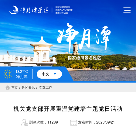
18/27℃
中文
净月潭
首页
景区资讯
党群工作
机关党支部开展重温党建墙主题党日活动
浏览次数：11289
发布时间：2023/09/21